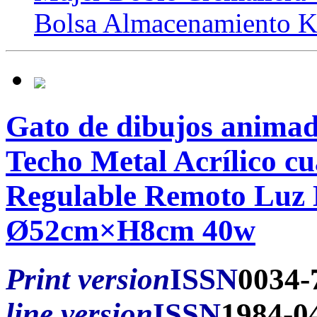
Bolsa Almacenamiento K
Gato de dibujos anim
Techo Metal Acrílico cu
Regulable Remoto Lu
Ø52cm×H8cm 40w
Print version
ISSN
0034-
line version
ISSN
1984-0