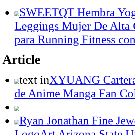
SWEETQT Hembra Yoga 
Leggings Mujer De Alta C
para Running Fitness con
Article
text in
XYUANG Carteras
de Anime Manga Fan Coll
Ryan Jonathan Fine Jewe
LogoArt Arizona State Un