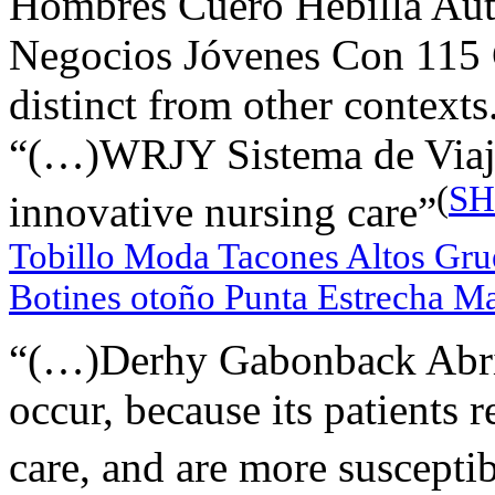
Hombres Cuero Hebilla Aut
Negocios Jóvenes Con 115 
distinct from other contexts
“(…)WRJY Sistema de Viaje
(
SH
innovative nursing care”
Tobillo Moda Tacones Altos Gru
Botines otoño Punta Estrecha Ma
“(…)Derhy Gabonback Abrig
occur, because its patients 
care, and are more susceptib