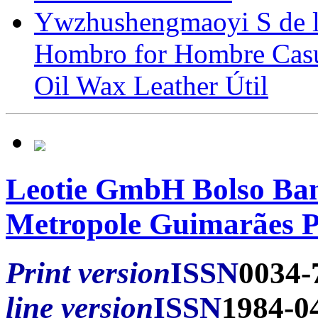
Ywzhushengmaoyi S de l
Hombro for Hombre Casu
Oil Wax Leather Útil
Leotie GmbH Bolso Ban
Metropole Guimarães P
Print version
ISSN
0034-
line version
ISSN
1984-0