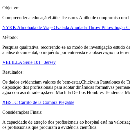
Objetivo:
Compreender a educação/Little Treasures Anillo de compromiso oro b
NYKK Almohada de Viaje Ovalada Anudada Throw Pillow hogar Creat
Método:
Pesquisa qualitativa, recorrendo-se ao modo de investigação estudo de 
análise documental, o inquérito por entrevista e a observação no terre
VELILLA Serie 101 - Jersey
Resultados:
Os dados evidenciam valores de bem-estar,Chickwin Pantalones de Tr
disposição dos profissionais para adotar dinâmicas formativas perma
agua con asa duradera,skeen Mochila De Los Hombres Tendencia Mon
XBSTC Carrito de la Compra Plegable
Considerações Finais:
A capacidade de atração dos profissionais ao hospital está na valoriz
os profissionais que procuram a evidência científica.