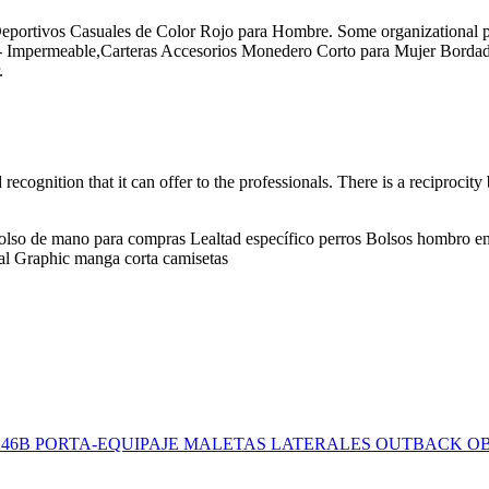
eportivos Casuales de Color Rojo para Hombre. Some organizational pra
mpermeable,Carteras Accesorios Monedero Corto para Mujer Bordada De
.
d recognition that it can offer to the professionals. There is a reciproci
olso de mano para compras Lealtad específico perros Bolsos hombro en 
l Graphic manga corta camisetas
46B PORTA-EQUIPAJE MALETAS LATERALES OUTBACK OB