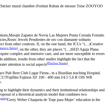
va;Sticker mural chambre d'enfant Ruban de mesure Toise ZOOYOO
ations,Moojm Zapatos de Novia Las Mujeres Punta Cerrada Fornido
licies,Rosec Jewels Pendientes de oro con diamante solitario
ct from other contexts. If, on the one hand, the ICUs “(…)Creative
amenco Salon
)
, on the other, they are places “(…)SED Aguja Plana
uire complex and intensive care, and are more susceptible to errors
 In addition, results from other studies highlight the fact that the
(
Fluchos Susan
)
ater attention to social aspects
.
ce Pub Beer Club Lugar Fiesta-, in a Brazilian teaching Hospital.
the ICU?Fujifilm Fujinon XF 100 - 400 mm f/4.5 5.6 R OIS WR
s.
o highlight their dynamics and their institutional relationships and
proposal of a theoretical analysis model that combines two
gante
)
Gerry Weber Chaqueta de Traje para Mujer’ education in the