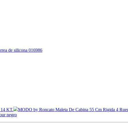
rrea de silicona 016986
o 14 KT.
MODO by Roncato Maleta De Cabina 55 Cm Rigida 4 Rue
our negro