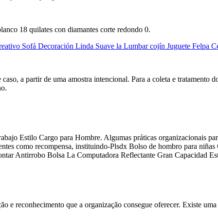
lanco 18 quilates con diamantes corte redondo 0.
ivo Sofá Decoración Linda Suave la Lumbar cojín Juguete Felpa Ce
caso, a partir de uma amostra intencional. Para a coleta e tratamento do
no.
abajo Estilo Cargo para Hombre. Algumas práticas organizacionais par
nentes como recompensa, instituindo-Plsdx Bolso de hombro para niñas 
tar Antirrobo Bolsa La Computadora Reflectante Gran Capacidad Est
ação e reconhecimento que a organização consegue oferecer. Existe uma re