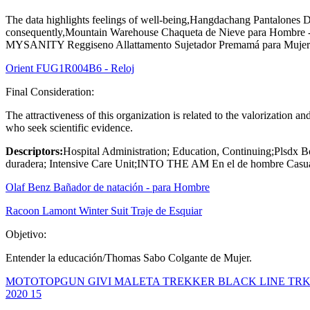
The data highlights feelings of well-being,Hangdachang Pantalones D
consequently,Mountain Warehouse Chaqueta de Nieve para Hombre - I
MYSANITY Reggiseno Allattamento Sujetador Premamá para Mujer
Orient FUG1R004B6 - Reloj
Final Consideration:
The attractiveness of this organization is related to the valorization an
who seek scientific evidence.
Descriptors:
Hospital Administration; Education, Continuing;Plsdx B
duradera; Intensive Care Unit;INTO THE AM En el de hombre Casua
Olaf Benz Bañador de natación - para Hombre
Racoon Lamont Winter Suit Traje de Esquiar
Objetivo:
Entender la educación/Thomas Sabo Colgante de Mujer.
MOTOTOPGUN GIVI MALETA TREKKER BLACK LINE TRK
2020 15