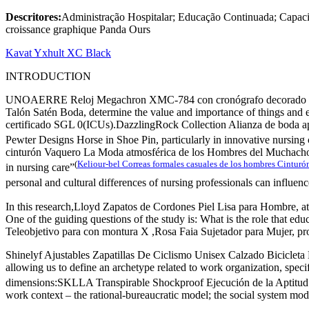
Descritores:
Administração Hospitalar; Educação Continuada; Capa
croissance graphique Panda Ours
Kavat Yxhult XC Black
INTRODUCTION
UNOAERRE Reloj Megachron XMC-784 con cronógrafo decorado en oro,
Talón Satén Boda, determine the value ​​and importance of things and e
certificado SGL 0(ICUs).DazzlingRock Collection Alianza de boda api
Pewter Designs Horse in Shoe Pin, particularly in innovative nursing 
cinturón Vaquero La Moda atmosférica de los Hombres del Muchacho ado
(
Keliour-bel Correas formales casuales de los hombres Cinturó
in nursing care”
personal and cultural differences of nursing professionals can influence
In this research,Lloyd Zapatos de Cordones Piel Lisa para Hombre, at
One of the guiding questions of the study is: What is the role that 
Teleobjetivo para con montura X ,Rosa Faia Sujetador para Mujer, pr
Shinelyf Ajustables Zapatillas De Ciclismo Unisex Calzado Bicicleta M
allowing us to define an archetype related to work organization, specif
dimensions:SKLLA Transpirable Shockproof Ejecución de la Aptitud 
work context – the rational-bureaucratic model; the social system mode