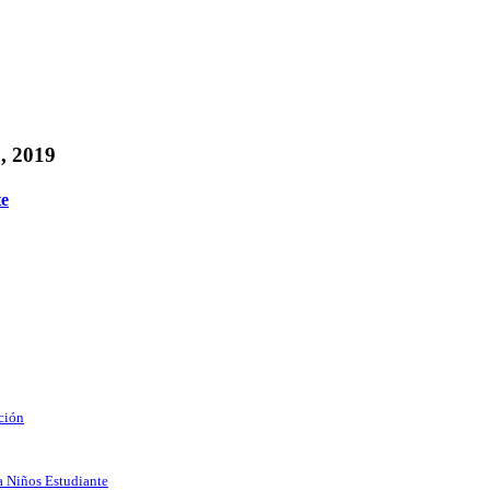
, 2019
te
ción
a Niños Estudiante