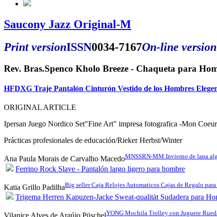
Saucony Jazz Original-M
Print version
ISSN
0034-7167
On-line version
Rev. Bras.Spenco Kholo Breeze - Chaqueta para Homb
HFDXG Traje Pantalón Cinturón Vestido de los Hombres Elegent
ORIGINAL ARTICLE
Ipersan Juego Nordico Set"Fine Art" impresa fotografica -Mon Coeu
Prácticas profesionales de educación/Rieker Herbst/Winter
MNSSRN-MM Invierno de lana alg
Ana Paula Morais de Carvalho Macedo
Ferrino Rock Slave - Pantalón largo ligero para hombre
Big seller Caja Relojes Automaticos Cajas de Regalo para
Katia Grillo Padilha
Trigema Herren Kapuzen-Jacke Sweat-qualität Sudadera para H
YONG Mochila Trolley con Juguete Ruedas 
Vilanice Alves de Araújo Püschel