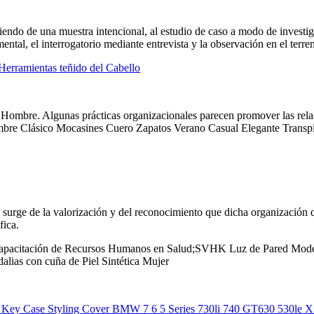
rtiendo de una muestra intencional, al estudio de caso a modo de investig
ental, el interrogatorio mediante entrevista y la observación en el terre
erramientas teñido del Cabello
Hombre. Algunas prácticas organizacionales parecen promover las relac
e Clásico Mocasines Cuero Zapatos Verano Casual Elegante Transpi
s surge de la valorización y del reconocimiento que dicha organización d
fica.
 Capacitación de Recursos Humanos en Salud;SVHK Luz de Pared Mode
lias con cuña de Piel Sintética Mujer
Key Case Styling Cover BMW 7 6 5 Series 730li 740 GT630 530le X