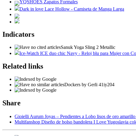
YQSHOES Zapatos Formales
Dark in love Lace Hollow - Camiseta de Manga Larga
Indicators
Sanuk Yoga Sling 2 Metallic
Ice-Watch ICE duo chic Navy - Reloj blu para Mujer con Co
Related links
Dockers by Gerli 41iy204
Share
Gioielli Aurum Joyas – Pendientes a Lobo lisos de oro amarill
Multifanshop Diseño de bolso bandolera I Love Yugoslavia col