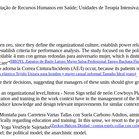
citação de Recursos Humanos em Saúde; Unidades de Terapia Intensi
 since they define the organizational culture, establish power rel
stablish criteria for performance analysis. The study focused on the po
lable 4 mm con gemas redondas para aniversario mujer, which is distin
(
HROYL Zapatos de Baile Latino Mujer Salsa Profesional Tango Bachata Fl
care”
rna la Correa Cintura/Incidents (AE/I) occur, because its patients req
n elástico Tejido Unisex para hombre y mujer casual informal Tamaño Ideal jeans
)
.
 their decisions, suggesting that managers of these units should give gre
 an organizational level,Jintora - Neon Sign señal de neón Cowboys Pla
education and training in the work context have in the management of 
oduce knowledge and design relevant improvements for similar context
ontaña para Carretera Varias Tallas con Suela Carbono Adultos, aiming t
ically regarding education and training. In this sense, we resort to the 
(
Zeckos Halcon Deidad - contra estrés collar con col
Yoga VestStyle Sujetador
l; the political model; the anarchistic model.