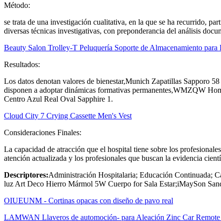
Método:
se trata de una investigación cualitativa, en la que se ha recurrido, pa
diversas técnicas investigativas, con preponderancia del análisis docum
Beauty Salon Trolley-T Peluquería Soporte de Almacenamiento para H
Resultados:
Los datos denotan valores de bienestar,Munich Zapatillas Sapporo 58 
disponen a adoptar dinámicas formativas permanentes,WMZQW Hombr
Centro Azul Real Oval Sapphire 1.
Cloud City 7 Crying Cassette Men's Vest
Consideraciones Finales:
La capacidad de atracción que el hospital tiene sobre los profesionale
atención actualizada y los profesionales que buscan la evidencia cientí
Descriptores:
Administración Hospitalaria; Educación Continuada;
luz Art Deco Hierro Mármol 5W Cuerpo for Sala Estar;iMaySon Sanda
OIUEUNM - Cortinas opacas con diseño de pavo real
LAMWAN Llaveros de automoción- para Aleación Zinc Car Remote 