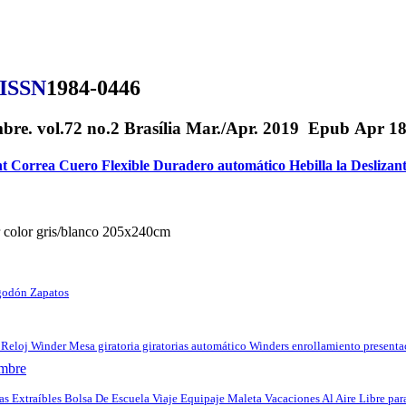
ISSN
1984-0446
re. vol.72 no.2 Brasília Mar./Apr. 2019 Epub Apr 18
 Correa Cuero Flexible Duradero automático Hebilla la Deslizan
r color gris/blanco 205x240cm
odón Zapatos
 Reloj Winder Mesa giratoria giratorias automático Winders enrollamiento presenta
ombre
Extraíbles Bolsa De Escuela Viaje Equipaje Maleta Vacaciones Al Aire Libre par