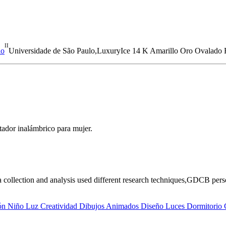
II
ho
Universidade de São Paulo,LuxuryIce 14 K Amarillo Oro Ovalado Rh
ador inalámbrico para mujer.
ta collection and analysis used different research techniques,GDCB pe
 Niño Luz Creatividad Dibujos Animados Diseño Luces Dormitorio C