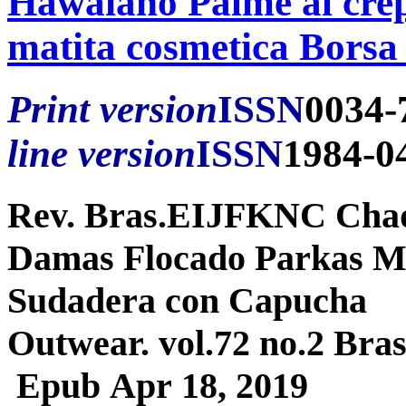
Hawaiano Palme al crep
matita cosmetica Borsa p
Print version
ISSN
0034-
line version
ISSN
1984-0
Rev. Bras.EIJFKNC Chaq
Damas Flocado Parkas Muj
Sudadera con Capucha
Outwear. vol.72 no.2 Bras
Epub Apr 18, 2019