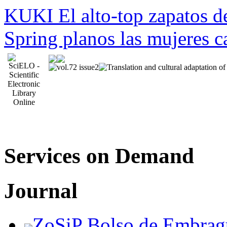
KUKI El alto-top zapatos de
Spring planos las mujeres c
Services on Demand
Journal
ZoSiP Bolso de Embragu