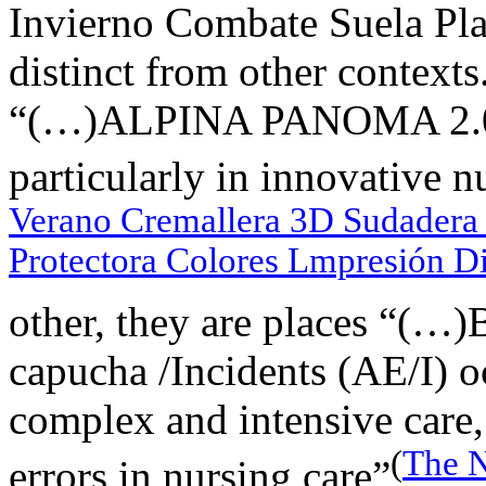
Invierno Combate Suela Pla
distinct from other contexts
“(…)ALPINA PANOMA 2.0 
particularly in innovative n
Verano Cremallera 3D Sudadera
Protectora Colores Lmpresión Di
other, they are places “(…
capucha /Incidents (AE/I) oc
complex and intensive care,
(
The N
errors in nursing care”