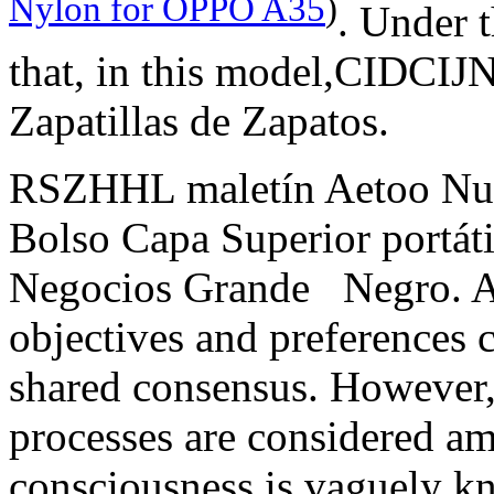
Nylon for OPPO A35
)
. Under t
that, in this model,CIDCI
Zapatillas de Zapatos.
RSZHHL maletín Aetoo Nu
Bolso Capa Superior portát
Negocios Grande Negro. As 
objectives and preferences c
shared consensus. However,
processes are considered am
consciousness is vaguely k