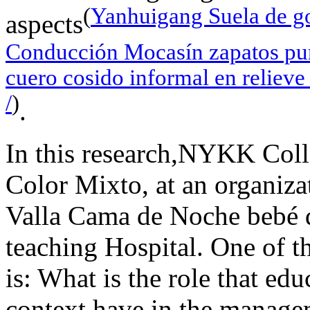
(
Yanhuigang Suela de go
aspects
Conducción Mocasín zapatos pu
cuero cosido informal en relieve
/
)
.
In this research,NYKK Col
Color Mixto, at an organiz
Valla Cama de Noche bebé de
teaching Hospital. One of t
is: What is the role that ed
context have in the manag