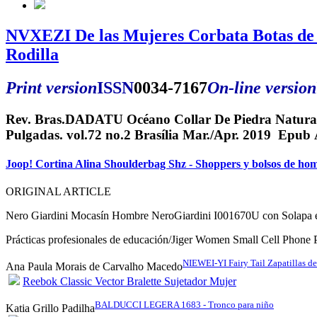
NVXEZI De las Mujeres Corbata Botas de 
Rodilla
Print version
ISSN
0034-7167
On-line version
Rev. Bras.DADATU Océano Collar De Piedra Natura
Pulgadas. vol.72 no.2 Brasília Mar./Apr. 2019 Epub
Joop! Cortina Alina Shoulderbag Shz - Shoppers y bolsos de h
ORIGINAL ARTICLE
Nero Giardini Mocasín Hombre NeroGiardini I001670U con Solapa 
Prácticas profesionales de educación/Jiger Women Small Cell Phone
NIEWEI-YI Fairy Tail Zapatillas d
Ana Paula Morais de Carvalho Macedo
Reebok Classic Vector Bralette Sujetador Mujer
BALDUCCI LEGERA 1683 - Tronco para niño
Katia Grillo Padilha