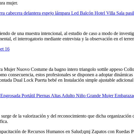
ara mujer.
lera cabecera delantera espejo lámpara Led Balcón Hotel Villa Sala pasi
rtiendo de una muestra intencional, al estudio de caso a modo de investig
ental, el interrogatorio mediante entrevista y la observación en el terre
et 16
ra Mujer Nuovo Costume da bagno intero triangolo sottile appeso Collo
 como consecuencia, estos profesionales se disponen a adoptar dinámi
ada Dual Lock Puerta bebé en Instalación simple ajustable adicional h
 Engrosada Portátil Piernas Altas Adulto Niño Grande Mujer Embara
s surge de la valorización y del reconocimiento que dicha organización d
fica.
apacitación de Recursos Humanos en Salud;qmj Zapatos con Ruedas Pa