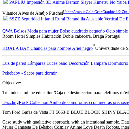
PAPLIU Impresión 3D Anime Demon Slayer Kimetsu No Yaiba B
Under Armour Cold Gear Graphic 1/2 Zip 
Vilanice Alves de Araújo Püschel
SSZZ Seguridad Infantil Rural Barandilla Ajustable Vertical De 
QWA Bolsos Moda para mujer Bolso cuadrado pequeño Ocio simple 
Room Hotel Simples Habitación Doble cabecera. Braga Portugal
II
KOALA BAY Chanclas para hombre Ariel negro
Universidade de Sã
Luz de pared Lámparas Luces baño Decoración Lámpara Dormitorio i
Pekebaby - Sacos para dormir
Objective:
To understand the education/Caja de desinfección para teléfonos móv
DazzlingRock Collection Anillo de compromiso con piedras preciosa
Tom Ford Gafas de Vista FT 5663-B BLUE BLOCK SHINY BLACK 
Case study with qualitative approach, with an intentional sample. 
Mujer Camiseta De Béisbol Cosplay Anime Love Death Robots, interv