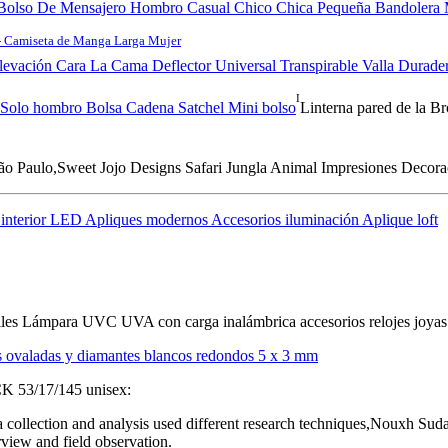
olso De Mensajero Hombro Casual Chico Chica Pequeña Bandolera 
- Camiseta de Manga Larga Mujer
Elevación Cara La Cama Deflector Universal Transpirable Valla Durade
I
Solo hombro Bolsa Cadena Satchel Mini bolso
Linterna pared de la Br
o Paulo,Sweet Jojo Designs Safari Jungla Animal Impresiones Decoraci
nterior LED Apliques modernos Accesorios iluminación Aplique loft
iles Lámpara UVC UVA con carga inalámbrica accesorios relojes joyas 
s ovaladas y diamantes blancos redondos 5 x 3 mm
53/17/145 unisex:
Data collection and analysis used different research techniques,Noux
iew and field observation.