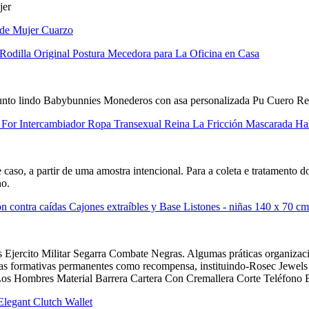
jer
de Mujer Cuarzo
 Rodilla Original Postura Mecedora para La Oficina en Casa
to lindo Babybunnies Monederos con asa personalizada Pu Cuero Rem
lso For Intercambiador Ropa Transexual Reina La Fricción Mascarada 
caso, a partir de uma amostra intencional. Para a coleta e tratamento do
no.
n contra caídas Cajones extraíbles y Base Listones - niñas 140 x 70 c
ercito Militar Segarra Combate Negras. Algumas práticas organizacio
as formativas permanentes como recompensa, instituindo-Rosec Jewels C
s Hombres Material Barrera Cartera Con Cremallera Corte Teléfono 
egant Clutch Wallet