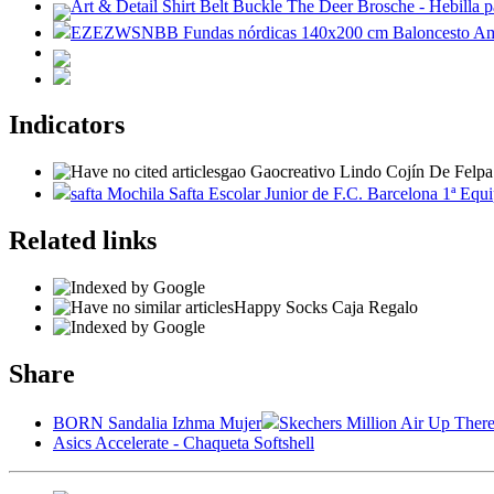
Art & Detail Shirt Belt Buckle The Deer Brosche - Hebilla pa
EZEZWSNBB Fundas nórdicas 140x200 cm Baloncesto Amaril
Indicators
gao Gaocreativo Lindo Cojín De Felpa
safta Mochila Safta Escolar Junior de F.C. Barcelona 1ª Equ
Related links
Happy Socks Caja Regalo
Share
BORN Sandalia Izhma Mujer
Skechers Million Air Up Ther
Asics Accelerate - Chaqueta Softshell