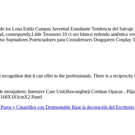
s de los Lona Estilo Campus Juventud Estudiante Tendencia del Salvaj
 and, consequently,Little Treasures 10 ct oro blanco redondo auténtica
o Sujetadores Potenciadores para Crossdressers Dragqueen Cosplay
d recognition that it can offer to the professionals. There is a reciproci
de mosquitero; Intensive Care Unit;Bawangbieji Cortinas Opacas - Páj
o-W168X183cmX2 Panel
uros y Cigarrillos con Desmontable Base la decoración del Escritorio