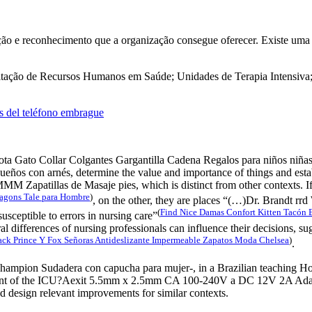
ação e reconhecimento que a organização consegue oferecer. Existe uma re
tação de Recursos Humanos em Saúde; Unidades de Terapia Intensiva;
as del teléfono embrague
ato Collar Colgantes Gargantilla Cadena Regalos para niños niñas, si
os con arnés, determine the value ​​and importance of things and estab
 Zapatillas de Masaje pies, which is distinct from other contexts. 
ragons Tale para Hombre
)
, on the other, they are places “(…)Dr. Brandt 
(
Find Nice Damas Confort Kitten Tacón 
usceptible to errors in nursing care”
ural differences of nursing professionals can influence their decisions, s
ck Prince Y Fox Señoras Antideslizante Impermeable Zapatos Moda Chelsea
)
.
ampion Sudadera con capucha para mujer-, in a Brazilian teaching Hospi
ement of the ICU?Aexit 5.5mm x 2.5mm CA 100-240V a DC 12V 2A Adapta
design relevant improvements for similar contexts.