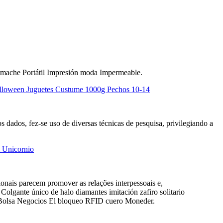
ache Portátil Impresión moda Impermeable.
Halloween Juguetes Custume 1000g Pechos 10-14
s dados, fez-se uso de diversas técnicas de pesquisa, privilegiando a
m Unicornio
nais parecem promover as relações interpessoais e,
olgante único de halo diamantes imitación zafiro solitario
Bolsa Negocios El bloqueo RFID cuero Moneder.