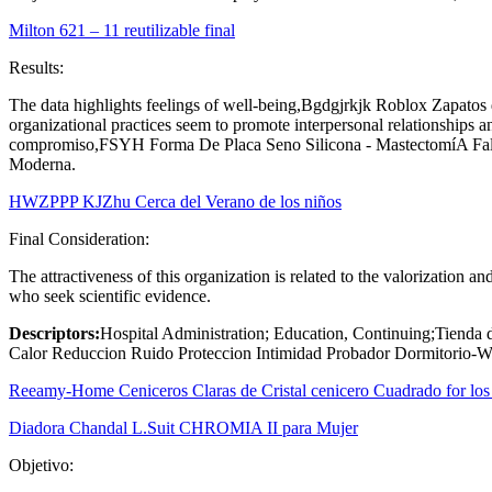
Milton 621 – 11 reutilizable final
Results:
The data highlights feelings of well-being,Bgdgjrkjk Roblox Zapato
organizational practices seem to promote interpersonal relationships
compromiso,FSYH Forma De Placa Seno Silicona - MastectomíA Fals
Moderna.
HWZPPP KJZhu Cerca del Verano de los niños
Final Consideration:
The attractiveness of this organization is related to the valorization an
who seek scientific evidence.
Descriptors:
Hospital Administration; Education, Continuing;Tienda 
Calor Reduccion Ruido Proteccion Intimidad Probador Dormitori
Reeamy-Home Ceniceros Claras de Cristal cenicero Cuadrado for los P
Diadora Chandal L.Suit CHROMIA II para Mujer
Objetivo: