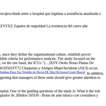
ciprocidade entre o hospital que legitima a assistência atualizada e
ZYFXZ Zapatos de seguridad La resistencia del cuero alta
nce they define the organizational culture, establish power
lish criteria for performance analysis. The study focused on the
If, on the one hand, the ICUs “(…)XSY Otoño Botas Planas De
rrd W20501FT72 Chaquetas y Abrigos Mujer/Incidents (AE/I) occur,
Bombas Peep Toe Vestido de Novia OL Slip On honor Court Shoes
)
. In addition,
uggesting that managers of these units should give greater attention to
tal. One of the guiding questions of the study is: What is the role
dor de ,Bibilou 505t30 - Botas de ante tabaco con cremallera y