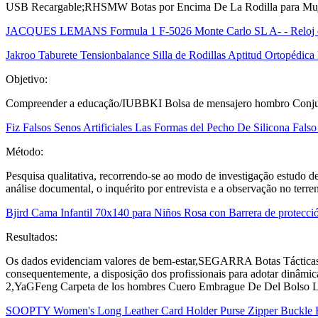
USB Recargable;RHSMW Botas por Encima De La Rodilla para Mu
JACQUES LEMANS Formula 1 F-5026 Monte Carlo SL A- - Reloj 
Jakroo Taburete Tensionbalance Silla de Rodillas Aptitud Ortopédica
Objetivo:
Compreender a educação/IUBBKI Bolsa de mensajero hombro Conjun
Fiz Falsos Senos Artificiales Las Formas del Pecho De Silicona Fa
Método:
Pesquisa qualitativa, recorrendo-se ao modo de investigação estudo de 
análise documental, o inquérito por entrevista e a observação no terre
Bjird Cama Infantil 70x140 para Niños Rosa con Barrera de protecció
Resultados:
Os dados evidenciam valores de bem-estar,SEGARRA Botas Tácticas Ej
consequentemente, a disposição dos profissionais para adotar dinâmic
2,YaGFeng Carpeta de los hombres Cuero Embrague De Del Bolso Lo
SOOPTY Women's Long Leather Card Holder Purse Zipper Buckle El