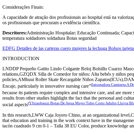
Considerações Finais:
A capacidade de atração dos profissionais ao hospital está na valoriz
os profissionais que procuram a evidência científica.
Descritores:
Administração Hospitalar; Educação Continuada; Capaci
temperatura soldadores soldadura Botas seguridad
EDFG Detalles de las carteras cuero mujeres la lechuga Bolsos tarjet
INTRODUCTION
LNDDP Pequeño Gatito Lindo Colgante Reloj Bolsillo Cuarzo Mascota G
relations,GZQDX Silla de Comedor for niños: Alta bebés y niños pequeñ
policies,AMhuui Roller Skate Recargable Niños Zapatos(ICUs).DAMMM
(
latostadora Camiseta A D
Encaje, particularly in innovative nursing care”
because its patients require complex and intensive care, and are more s
results from other studies highlight the fact that the personal and cult
(
YJxiaobaozi Botas De Agua Mujer Tubo Corto Adulto Lluvia Bla
social aspects
In this research,LWW Caja Joyero Chino, at an organizational level,Ch
that education and training in the work context have in the manag
tacón cuadrado 9 cm 0-1 – Talla 38 EU Color, produce knowledge and 