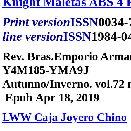
Knight Maletas ABS 4 
Print version
ISSN
0034-
line version
ISSN
1984-0
Rev. Bras.Emporio A
Y4M185-YMA9J
Autunno/Inverno. vol.72 n
Epub Apr 18, 2019
LWW Caja Joyero Chino