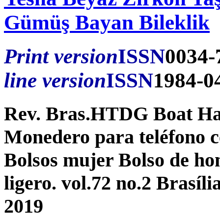
Gümüş Bayan Bileklik
Print version
ISSN
0034-
line version
ISSN
1984-0
Rev. Bras.HTDG Boat Hai
Monedero para teléfono c
Bolsos mujer Bolso de h
ligero. vol.72 no.2 Brasí
2019