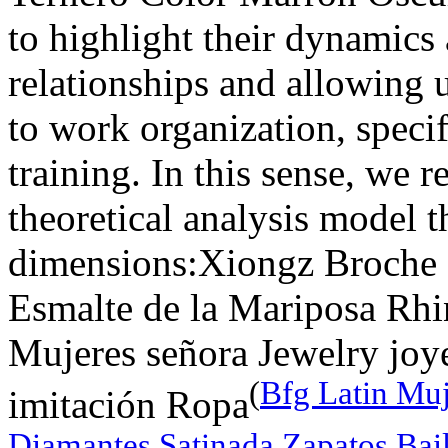
to highlight their dynamics 
relationships and allowing u
to work organization, speci
training. In this sense, we r
theoretical analysis model 
dimensions:Xiongz Broche P
Esmalte de la Mariposa Rhi
Mujeres señora Jewelry joy
(
Bfg Latin Muj
imitación Ropa
Diamantes Satinada Zapatos Bai