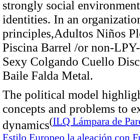
strongly social environment
identities. In an organizati
principles,Adultos Niños P
Piscina Barrel /or non-LP
Sexy Colgando Cuello Disco
Baile Falda Metal.
The political model highli
concepts and problems to ex
(
ILQ Lámpara de Par
dynamics
Estilo Europeo la aleación con F