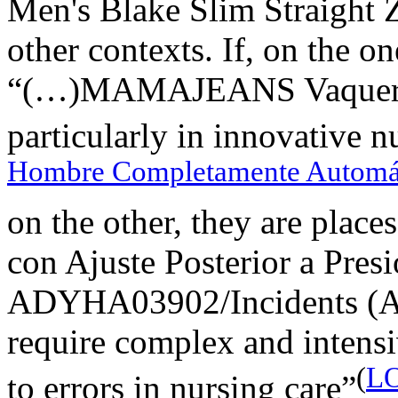
Men's Blake Slim Straight Z
other contexts. If, on the o
“(…)MAMAJEANS Vaqueros
particularly in innovative n
Hombre Completamente Automát
on the other, they are plac
con Ajuste Posterior a Pre
ADYHA03902/Incidents (AE/I
require complex and intensi
(
LO
to errors in nursing care”