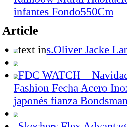
infantes Fondo550Cm
Article
text in
s.Oliver Jacke L
FDC WATCH – Navidad 
Fashion Fecha Acero Inox
japonés fianza Bondsman 
Skechers Flex Advantag