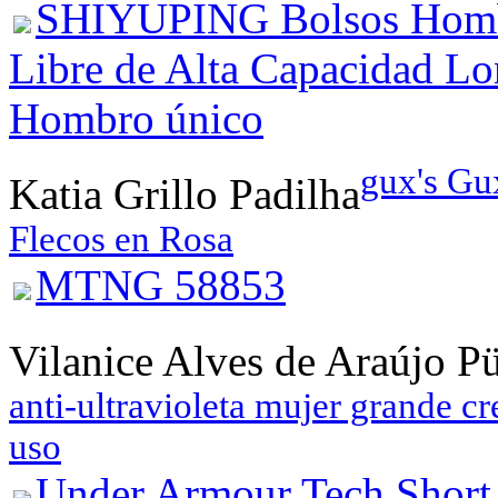
SHIYUPING Bolsos Hombr
Libre de Alta Capacidad Lo
Hombro único
gux's Gu
Katia Grillo Padilha
Flecos en Rosa
MTNG 58853
Vilanice Alves de Araújo P
anti-ultravioleta mujer grande c
uso
Under Armour Tech Short 