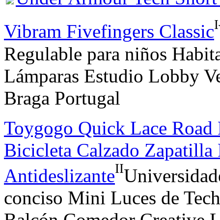
I
Vibram Fivefingers Classic
Regulable para niños Habit
Lámparas Estudio Lobby Ve
Braga Portugal
Toygogo Quick Lace Road B
Bicicleta Calzado Zapatilla
II
Antideslizante
Universida
conciso Mini Luces de Tec
Balcón Comedor Creative L