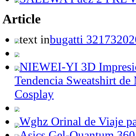
Article
text in
bugatti 3217320
NIEWEI-YI 3D Impresió
Tendencia Sweatshirt de
Cosplay
Wghz Orinal de Viaje p
Asics Gel-Quantum 360 