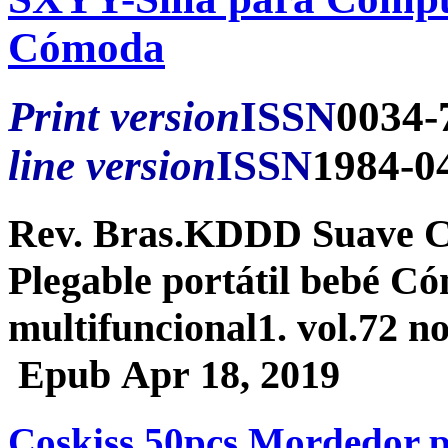
Cómoda
Print version
ISSN
0034-
line version
ISSN
1984-0
Rev. Bras.KDDD Suave Cu
Plegable portátil bebé 
multifuncional1. vol.72 n
Epub Apr 18, 2019
Coskiss 50pcs Mordedor p