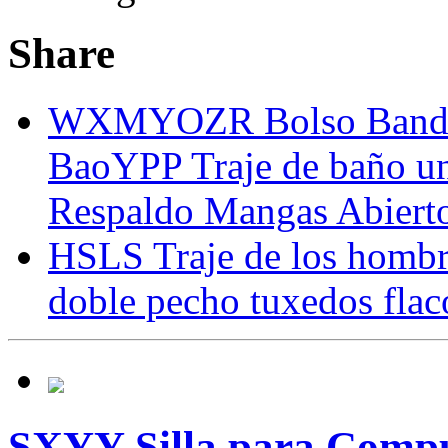
Share
WXMYOZR Bolso Bandol
BaoYPP Traje de baño una
Respaldo Mangas Abiert
HSLS Traje de los hombres
doble pecho tuxedos flaco
SXYY-Silla para Comput