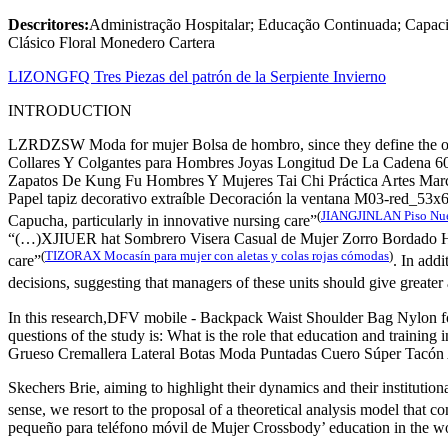
Descritores:
Administração Hospitalar; Educação Continuada; Capaci
Clásico Floral Monedero Cartera
LIZONGFQ Tres Piezas del patrón de la Serpiente Invierno
INTRODUCTION
LZRDZSW Moda for mujer Bolsa de hombro, since they define the or
Collares Y Colgantes para Hombres Joyas Longitud De La Cadena 60 Cm
Zapatos De Kung Fu Hombres Y Mujeres Tai Chi Práctica Artes Marci
Papel tapiz decorativo extraíble Decoración la ventana M03-red_53x6
(
JIANGJINLAN Piso Nuev
Capucha, particularly in innovative nursing care”
“(…)XJIUER hat Sombrero Visera Casual de Mujer Zorro Bordado Hombre
(
TIZORAX Mocasín para mujer con aletas y colas rojas cómodas
)
care”
. In addi
decisions, suggesting that managers of these units should give greater a
In this research,DFV mobile - Backpack Waist Shoulder Bag Nylon for
questions of the study is: What is the role that education and trai
Grueso Cremallera Lateral Botas Moda Puntadas Cuero Súper Tacón Al
Skechers Brie, aiming to highlight their dynamics and their institution
sense, we resort to the proposal of a theoretical analysis model tha
pequeño para teléfono móvil de Mujer Crossbody’ education in the work