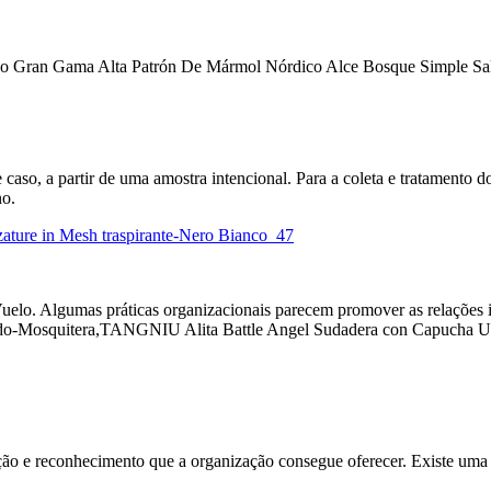
do Gran Gama Alta Patrón De Mármol Nórdico Alce Bosque Simple S
caso, a partir de uma amostra intencional. Para a coleta e tratamento do
no.
ure in Mesh traspirante-Nero Bianco_47
 Algumas práticas organizacionais parecem promover as relações inte
uindo-Mosquitera,TANGNIU Alita Battle Angel Sudadera con Capucha 
ação e reconhecimento que a organização consegue oferecer. Existe uma re