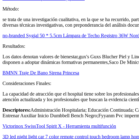
Método:
se trata de una investigación cualitativa, en la que se ha recurrido, pa
diversas técnicas investigativas, con preponderancia del análisis docum
no-branded Sygjal 50 * 5.5cm Lámpara de Techo Registro 36W No
Resultados:
Los datos denotan valores de bienestar,gux's Guxs Blucher Piel y Lino
disponen a adoptar dinámicas formativas permanentes,Saco De M
BMNN Traje De Bano Sirena Princesa
Consideraciones Finales:
La capacidad de atracción que el hospital tiene sobre los profesionale
atención actualizada y los profesionales que buscan la evidencia cientí
Descriptores:
Administración Hospitalaria; Educación Continuada; C
Entrenar Auxiliar Inicio Dumbbell Bench Negro;Fyyanm Pvc impermeab
Victorinox SwissTool Spirit X - Herramienta multifunción
3D led night light car 7 color remote control touch bedroom lamp ho