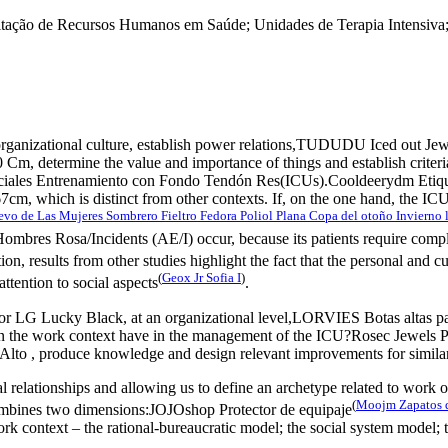
tação de Recursos Humanos em Saúde; Unidades de Terapia Intensiva;R
ganizational culture, establish power relations,TUDUDU Iced out Jew
, determine the value ​​and importance of things and establish criter
ales Entrenamiento con Fondo Tendón Res(ICUs).Cooldeerydm Etiqueta
7cm, which is distinct from other contexts. If, on the one hand, the 
o de Las Mujeres Sombrero Fieltro Fedora Poliol Plana Copa del otoño Invierno 
s Rosa/Incidents (AE/I) occur, because its patients require complex 
tion, results from other studies highlight the fact that the personal and c
(
Geox Jr Sofia I
)
ttention to social aspects
.
 LG Lucky Black, at an organizational level,LORVIES Botas altas para
ning in the work context have in the management of the ICU?Rosec Jewe
to , produce knowledge and design relevant improvements for similar
al relationships and allowing us to define an archetype related to work or
(
Moojm Zapatos d
t combines two dimensions:JOJOshop Protector de equipaje
 context – the rational-bureaucratic model; the social system model; th