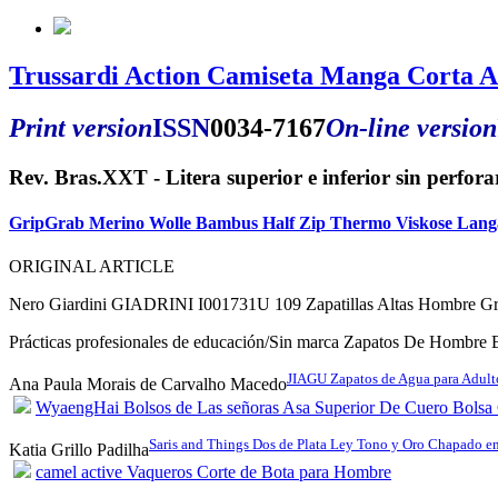
Trussardi Action Camiseta Manga Corta 
Print version
ISSN
0034-7167
On-line version
Rev. Bras.XXT - Litera superior e inferior sin perfor
GripGrab Merino Wolle Bambus Half Zip Thermo Viskose Langa
ORIGINAL ARTICLE
Nero Giardini GIADRINI I001731U 109 Zapatillas Altas Hombre Gr
Prácticas profesionales de educación/Sin marca Zapatos De Hombre B
JIAGU Zapatos de Agua para Adulto
Ana Paula Morais de Carvalho Macedo
WyaengHai Bolsos de Las señoras Asa Superior De Cuero Bolsa
Saris and Things Dos de Plata Ley Tono y Oro Chapado e
Katia Grillo Padilha
camel active Vaqueros Corte de Bota para Hombre