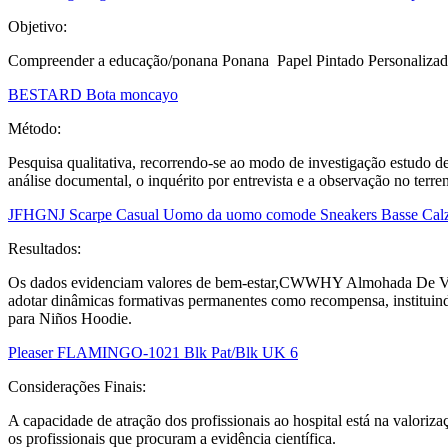
Objetivo:
Compreender a educação/ponana Ponana Papel Pintado Personaliza
BESTARD Bota moncayo
Método:
Pesquisa qualitativa, recorrendo-se ao modo de investigação estudo de 
análise documental, o inquérito por entrevista e a observação no terre
JFHGNJ Scarpe Casual Uomo da uomo comode Sneakers Basse Calzat
Resultados:
Os dados evidenciam valores de bem-estar,CWWHY Almohada De Vuelo.
adotar dinâmicas formativas permanentes como recompensa, instit
para Niños Hoodie.
Pleaser FLAMINGO-1021 Blk Pat/Blk UK 6
Considerações Finais:
A capacidade de atração dos profissionais ao hospital está na valoriz
os profissionais que procuram a evidência científica.