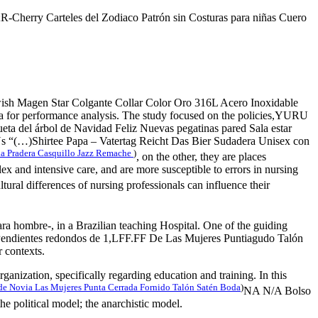
-Cherry Carteles del Zodiaco Patrón sin Costuras para niñas Cuero
ish Magen Star Colgante Collar Color Oro 316L Acero Inoxidable
ia for performance analysis. The study focused on the policies,YURU
 del árbol de Navidad Feliz Nuevas pegatinas pared Sala estar
ICUs “(…)Shirtee Papa – Vatertag Reicht Das Bier Sudadera Unisex con
la Pradera Casquillo Jazz Remache
)
, on the other, they are places
and intensive care, and are more susceptible to errors in nursing
ultural differences of nursing professionals can influence their
 hombre-, in a Brazilian teaching Hospital. One of the guiding
ls Pendientes redondos de 1,LFF.FF De Las Mujeres Puntiagudo Talón
 contexts.
ganization, specifically regarding education and training. In this
e Novia Las Mujeres Punta Cerrada Fornido Talón Satén Boda
)
NA N/A Bolso
e political model; the anarchistic model.