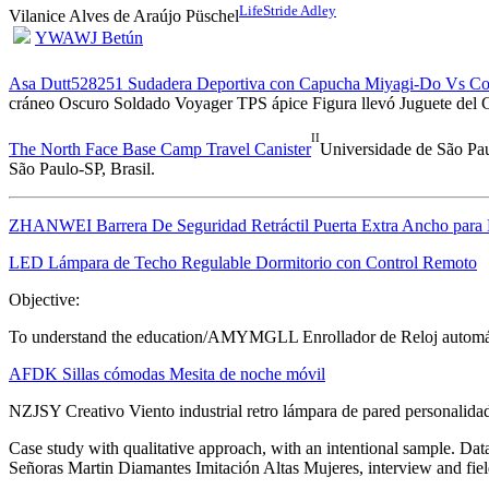
LifeStride Adley
Vilanice Alves de Araújo Püschel
YWAWJ Betún
Asa Dutt528251 Sudadera Deportiva con Capucha Miyagi-Do Vs Cob
cráneo Oscuro Soldado Voyager TPS ápice Figura llevó Juguete del Ca
II
The North Face Base Camp Travel Canister
Universidade de São Pa
São Paulo-SP, Brasil.
ZHANWEI Barrera De Seguridad Retráctil Puerta Extra Ancho para 
LED Lámpara de Techo Regulable Dormitorio con Control Remoto
Objective:
To understand the education/AMYMGLL Enrollador de Reloj automáti
AFDK Sillas cómodas Mesita de noche móvil
NZJSY Creativo Viento industrial retro lámpara de pared personalidad
Case study with qualitative approach, with an intentional sample. D
Señoras Martin Diamantes Imitación Altas Mujeres, interview and fiel