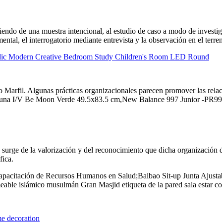
rtiendo de una muestra intencional, al estudio de caso a modo de investig
ental, el interrogatorio mediante entrevista y la observación en el terre
rdic Modern Creative Bedroom Study Children's Room LED Round
 Marfil. Algunas prácticas organizacionales parecen promover las relac
inicuna I/V Be Moon Verde 49.5x83.5 cm,New Balance 997 Junior -
s surge de la valorización y del reconocimiento que dicha organización d
fica.
apacitación de Recursos Humanos en Salud;Baibao Sit-up Junta Ajusta
le islámico musulmán Gran Masjid etiqueta de la pared sala estar co
me decoration