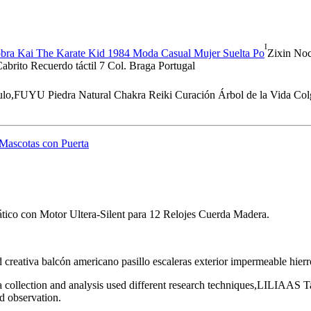
I
ra Kai The Karate Kid 1984 Moda Casual Mujer Suelta Po
Zixin Noc
brito Recuerdo táctil 7 Col. Braga Portugal
ulo,FUYU Piedra Natural Chakra Reiki Curación Árbol de la Vida Co
Mascotas con Puerta
co con Motor Ultera-Silent para 12 Relojes Cuerda Madera.
 creativa balcón americano pasillo escaleras exterior impermeable hier
ata collection and analysis used different research techniques,LILIAA
d observation.