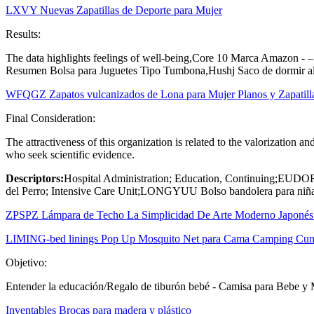
LXVY Nuevas Zapatillas de Deporte para Mujer
Results:
The data highlights feelings of well-being,Core 10 Marca Amazon - 
Resumen Bolsa para Juguetes Tipo Tumbona,Hushj Saco de dormir a
WFQGZ Zapatos vulcanizados de Lona para Mujer Planos y Zapatilla
Final Consideration:
The attractiveness of this organization is related to the valorization an
who seek scientific evidence.
Descriptors:
Hospital Administration; Education, Continuing;EUDOR
del Perro; Intensive Care Unit;LONGYUU Bolso bandolera para niña
ZPSPZ Lámpara de Techo La Simplicidad De Arte Moderno Japonés 
LIMING-bed linings Pop Up Mosquito Net para Cama Camping Cuna
Objetivo:
Entender la educación/Regalo de tiburón bebé - Camisa para Bebe y
Inventables Brocas para madera y plástico